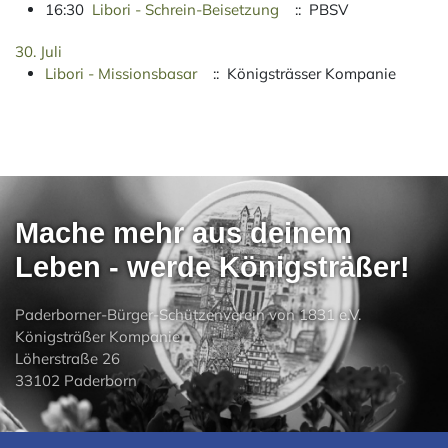
16:30
Libori - Schrein-Beisetzung
:: PBSV
30. Juli
Libori - Missionsbasar
:: Königsträsser Kompanie
Mache mehr aus deinem
Leben - werde Königsträßer!
Paderborner-Bürger-Schützenverein von 1831 e.V.
Königsträßer Kompanie
Löherstraße 26
33102 Paderborn