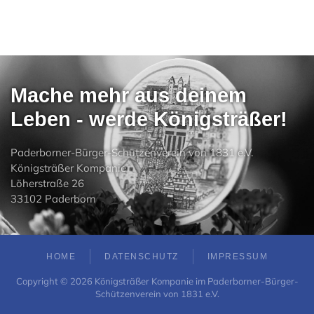
Mache mehr aus deinem
Leben - werde Königsträßer!
Paderborner-Bürger-Schützenverein von 1831 e.V.
Königsträßer Kompanie
Löherstraße 26
33102 Paderborn
HOME
DATENSCHUTZ
IMPRESSUM
Copyright ©
2026
Königsträßer Kompanie im Paderborner-Bürger-
Schützenverein von 1831 e.V.