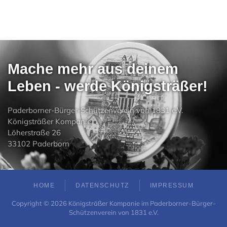
Mache mehr aus deinem
Leben - werde Königsträßer!
Paderborner-Bürger-Schützenverein von 1831 e.V.
Königsträßer Kompanie
Löherstraße 26
33102 Paderborn
HOME
DATENSCHUTZ
IMPRESSUM
Copyright ©
2026
Königsträßer Kompanie im Paderborner-Bürger-
Schützenverein von 1831 e.V.