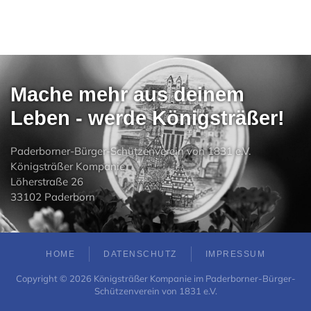
Mache mehr aus deinem
Leben - werde Königsträßer!
Paderborner-Bürger-Schützenverein von 1831 e.V.
Königsträßer Kompanie
Löherstraße 26
33102 Paderborn
HOME
DATENSCHUTZ
IMPRESSUM
Copyright ©
2026
Königsträßer Kompanie im Paderborner-Bürger-
Schützenverein von 1831 e.V.